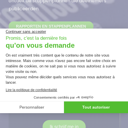
ontdek de stappenplannen die deelnemers
publiceerden.
RAPPORTEN EN STAPPENPLANNEN
ONTVANG DE DRIEMAANDELIJKSE
CEC NIEUWSBRIEF
Uw
email
adres
(Vereist)
Ik schrijf me in