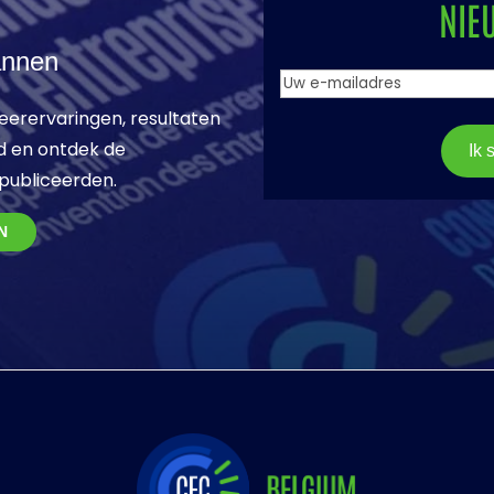
NIE
annen
Uw
email
eerervaringen, resultaten
adres
(Vereist)
d en ontdek de
Ik 
publiceerden.
N