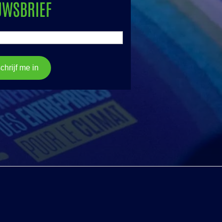
UWSBRIEF
schrijf me in