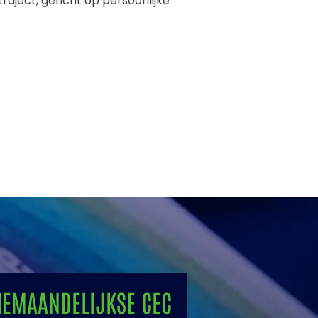
raject, gericht op persoonlijke
IEMAANDELIJKSE CEC