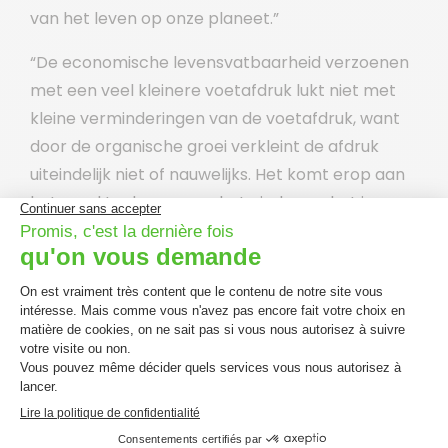
van het leven op onze planeet.”
“De economische levensvatbaarheid verzoenen
met een veel kleinere voetafdruk lukt niet met
kleine verminderingen van de voetafdruk, want
door de organische groei verkleint de afdruk
uiteindelijk niet of nauwelijks. Het komt erop aan
het goed te doen en op het einde van het jaar
kunnen aantonen dat de onderneming de
hoeveelheid natuurlijk kapitaal dat ze gratis heeft
verbruikt minstens kan teruggeven. Een bedrijf
dat 10.000 liter drinkwater heeft verbruikt zal dan
minstens evenveel hebben teruggegeven aan de
natuur. En dat is allemaal geïntegreerd in de
bedrijfsprocessen en de kosten. Dat is een zeer
grote uitdaging! En dat vraagt veel innovatie,