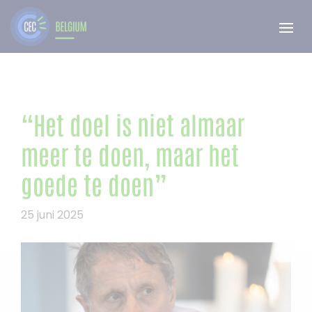
“Het doel is niet almaar
meer te doen, maar het
goede te doen”
25 juni 2025