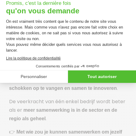
garanderen.
Krachten bundelen om verder te gaan en regio’s
veerkrachtiger te maken
Bedrijven die het helemaal alleen willen doen,
werken zelden aan hun toekomst.
Door een
ecosystemische en een lokalere aanpak te
integreren, met lokale samenwerkingsverbanden te
werken en infrastructuren te delen, creëren ze een
economische context die beter geschikt is om
.
schokken op te vangen en samen te innoveren
De veerkracht van één enkel bedrijf wordt beter
als er
meer samenwerking is in de sector en de
.
regio als geheel
👉
Met wie zou je kunnen samenwerken om jezelf