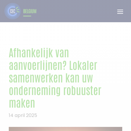
Afhankelijk van
aanvoerlijnen? Lokaler
samenwerken kan uw
onderneming robuuster
maken
14 april 2025